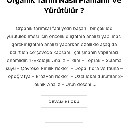
Organik Tarım Nasıl Planlanır ve
Yürütülür ?
Organik tarımsal faaliyetin başarılı bir şekilde
yürütülebilmesi için öncelikle işletme analizi yapılması
gerekir.İşletme analizi yaparken özellikle aşağıda
belirtilen çerçevede kapsamlı çalışmanın yapılması
önemlidir. 1-Ekolojik Analiz – İklim – Toprak – Sulama
suyu – Çevresel kirlilik riskleri – Doğal flora ve fauna –
Topoğrafya – Erozyon riskleri – Özel lokal durumlar 2-
Teknik Analiz – Ürün deseni …
“ORGANIK TARIM NASIL PLANLANIR VE
DEVAMINI OKU