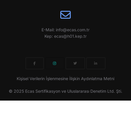
E-Mail: info@ecas.com.tr
Kep: ecas@h01.kep.tr
Kişisel Verilerin İşlenmesine İlişkin Aydınlatma Metni
© 2025 Ecas Sertifikasyon ve Uluslararası Denetim Ltd. Şti.