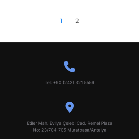
Gönderi
1
2
sayfalandırması
Tel: +90 (242) 321 5556
Etiler Mah. Evliya Çelebi Cad. Remel Plaza
No:
23/704-705
Muratpaşa/Antalya