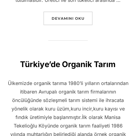
tutulmasıdır. Üretici ile son tüketici arasında …
“TARIMSAL ÜRÜNLERIN İZLENEBILIRLIĞ
DEVAMINI OKU
Türkiye’de Organik Tarım
Ülkemizde organik tarıma 1980’li yılların ortalarından
itibaren Avrupalı organik tarım firmalarının
öncülüğünde sözleşmeli tarım sistemi ile ihracata
yönelik olarak kuru üzüm,kuru incir,kuru kayısı ve
fındık üretimiyle başlanmıştır.İlk olarak Manisa
Tekelioğlu Köyünde organik tarım faaliyeti 1986
yılında muhtarlığın belirlediği alanda örnek organik