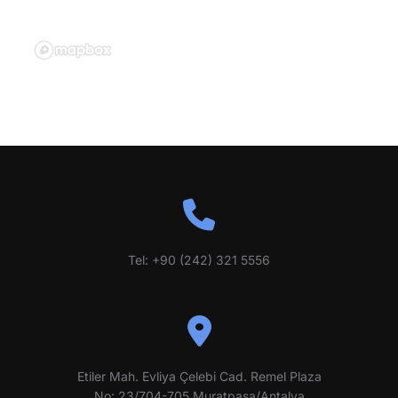
Tel: +90 (242) 321 5556
Etiler Mah. Evliya Çelebi Cad. Remel Plaza
No:
23/704-705
Muratpaşa/Antalya